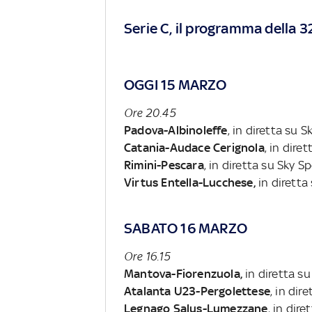
Serie C, il programma della 
OGGI 15 MARZO
Ore 20.45
Padova-Albinoleffe
, in diretta su 
Catania-Audace Cerignola
, in dire
Rimini-Pescara
, in diretta su Sky S
Virtus Entella-Lucchese,
in diretta
SABATO 16 MARZO
Ore 16.15
Mantova-Fiorenzuola,
in diretta s
Atalanta U23-Pergolettese
, in dir
Legnago Salus-Lumezzane
, in dir