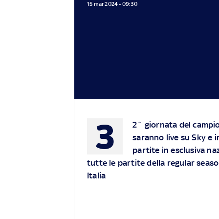
15 mar 2024 - 09:30
3
2^ giornata del campion
saranno live su
Sky
e i
partite in esclusiva na
tutte le partite della regular seas
Italia