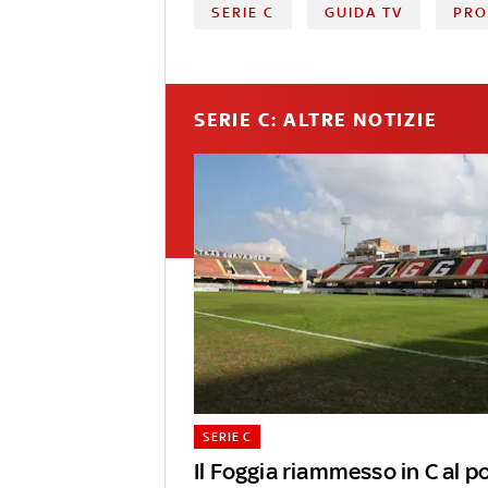
SERIE C
GUIDA TV
PRO
SERIE C: ALTRE NOTIZIE
SERIE C
Il Foggia riammesso in C al p