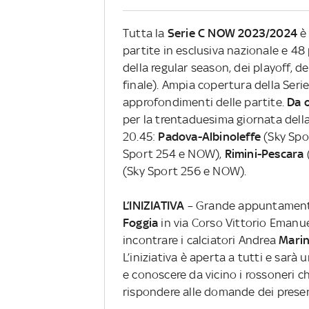
Tutta la
Serie C NOW 2023/2024
è
partite in esclusiva nazionale e 48 
della regular season, dei playoff, d
finale). Ampia copertura della Seri
approfondimenti delle partite.
Da 
per la trentaduesima giornata della
20.45:
Padova-Albinoleffe
(Sky Spo
Sport 254 e NOW),
Rimini-Pescara
(Sky Sport 256 e NOW).
L’INIZIATIVA
– Grande appuntamento 
Foggia
in via Corso Vittorio Emanuel
incontrare i calciatori Andrea
Mari
L’iniziativa è aperta a tutti e sarà
e conoscere da vicino i rossoneri c
rispondere alle domande dei presen