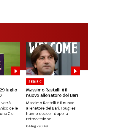
SERIE C
 29 luglio
Massimo Rastelli è il
0
nuovo allenatore del Bari
o verrà
Massimo Rastelli è il nuovo
anico delle
allenatore del Bari. I pugliesi
erie C e
hanno deciso - dopo la
retrocessione...
04 lug - 20:49