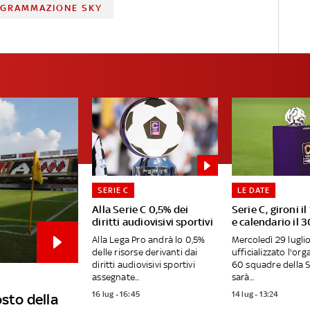
GRAMMAZIONE SKY
SERIE C
LE DATE
Alla Serie C 0,5% dei
Serie C, gironi il
diritti audiovisivi sportivi
e calendario il 3
Alla Lega Pro andrà lo 0,5%
Mercoledì 29 lugli
delle risorse derivanti dai
ufficializzato l'org
diritti audiovisivi sportivi
60 squadre della S
assegnate...
sarà...
16 lug - 16:45
14 lug - 13:24
osto della