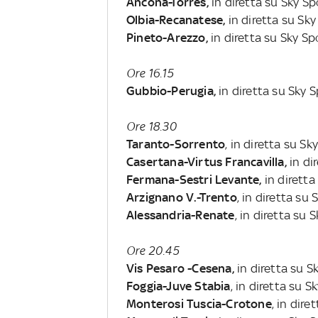
Ancona-Torres,
in diretta su Sky S
Olbia-Recanatese,
in diretta su Sk
Pineto-Arezzo,
in diretta su Sky Sp
Ore 16.15
Gubbio-Perugia,
in diretta su Sky 
Ore 18.30
Taranto-Sorrento
, in diretta su Sk
Casertana-Virtus Francavilla,
in di
Fermana-Sestri Levante,
in diretta
Arzignano V.-Trento
, in diretta su
Alessandria-Renate
, in diretta su 
Ore 20.45
Vis Pesaro -Cesena,
in diretta su S
Foggia-Juve Stabia
, in diretta su 
Monterosi Tuscia-Crotone
, in dir