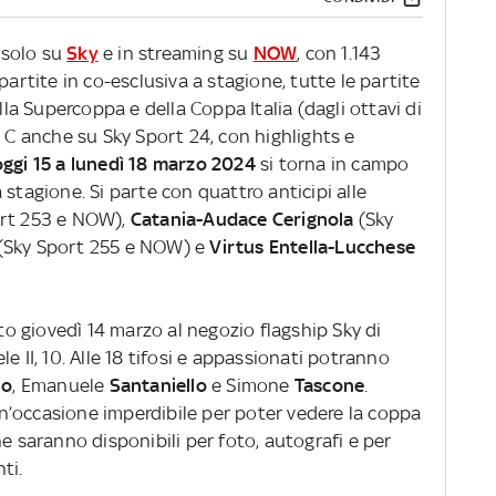
 solo su
Sky
e in streaming su
NOW
, con 1.143
partite in co-esclusiva a stagione, tutte le partite
ella Supercoppa e della Coppa Italia (dagli ottavi di
e C anche su Sky Sport 24, con highlights e
oggi 15 a lunedì 18 marzo 2024
si torna in campo
 stagione. Si parte con quattro anticipi alle
rt 253 e NOW),
Catania-Audace Cerignola
(Sky
(Sky Sport 255 e NOW) e
Virtus Entella-Lucchese
giovedì 14 marzo al negozio flagship Sky di
e II, 10. Alle 18 tifosi e appassionati potranno
no
, Emanuele
Santaniello
e Simone
Tascone
.
 un’occasione imperdibile per poter vedere la coppa
he saranno disponibili per foto, autografi e per
ti.