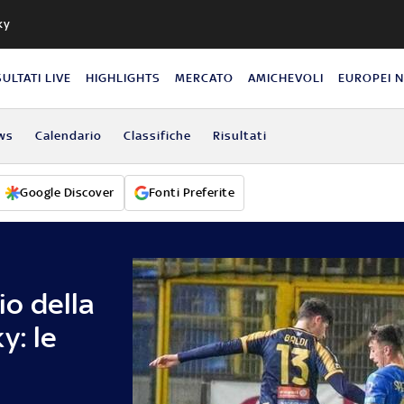
ky
SULTATI LIVE
HIGHLIGHTS
MERCATO
AMICHEVOLI
EUROPEI 
ws
Calendario
Classifiche
Risultati
Google Discover
Fonti Preferite
io della
y: le