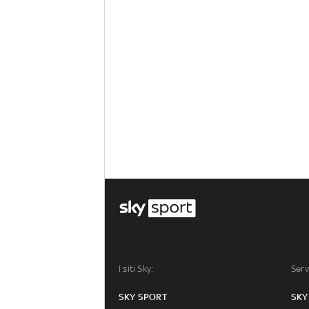
I siti Sky:
Serv
SKY SPORT
SKY