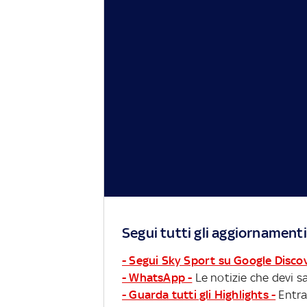
Segui tutti gli aggiornamenti
- Segui Sky Sport su Google Disco
- WhatsApp -
Le notizie che devi sa
- Guarda tutti gli Highlights -
Entra