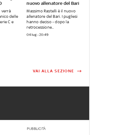
0
nuovo allenatore del Bari
o verrà
Massimo Rastelli è il nuovo
anico delle
allenatore del Bari. I pugliesi
erie C e
hanno deciso - dopo la
retrocessione...
04 lug - 20:49
VAI ALLA SEZIONE
PUBBLICITÀ