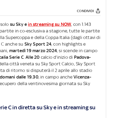
CONDIVIDI
 solo
su Sky e
in streaming su NOW
, con 1.143
partite in co-esclusiva a stagione, tutte le partite
ella Supercoppa e della Coppa Italia (dagli ottavi di
ie C anche su
Sky Sport 24
, con highlights e
mani,
martedì 19 marzo 2024
, si scende in campo
alia Serie C
.
Alle 20
calcio d’inizio di
Padova-
della città veneta su Sky Sport Calcio, Sky Sport
 di ritorno si disputerà il 2 aprile allo stadio
domani dalle 19.30
, in campo anche
Vicenza-
 recupero della ventinovesima giornata su Sky
erie C in diretta su Sky e in streaming su