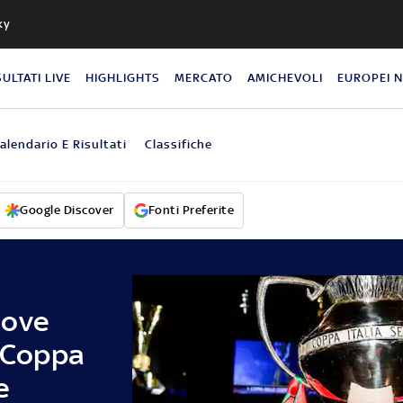
ky
SULTATI LIVE
HIGHLIGHTS
MERCATO
AMICHEVOLI
EUROPEI 
alendario E Risultati
Classifiche
Google Discover
Fonti Preferite
dove
i Coppa
e