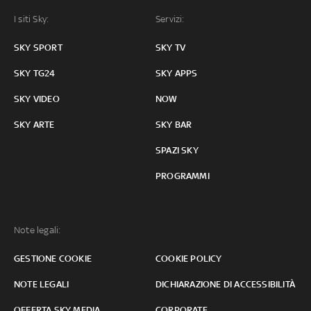
I siti Sky:
Servizi:
SKY SPORT
SKY TV
SKY TG24
SKY APPS
SKY VIDEO
NOW
SKY ARTE
SKY BAR
SPAZI SKY
PROGRAMMI
Note legali:
GESTIONE COOKIE
COOKIE POLICY
NOTE LEGALI
DICHIARAZIONE DI ACCESSIBILITÀ
OFFERTA SKY MEDIA
CORPORATE