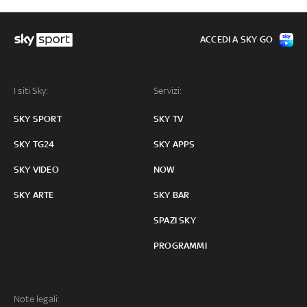
ACCEDI A SKY GO
I siti Sky:
Servizi:
SKY SPORT
SKY TV
SKY TG24
SKY APPS
SKY VIDEO
NOW
SKY ARTE
SKY BAR
SPAZI SKY
PROGRAMMI
Note legali: