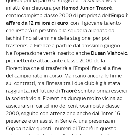
questa prima parte di stagione. La società viola
infatti è in chiusura per
Hamed Junior Traorè
,
centrocampista classe 2000 di proprietà dell’
Empoli
:
affare da 12 milioni di euro
, con il giovane talento
che resterà in prestito alla squadra allenata da
Iachini fino al termine della stagione, per poi
trasferirsi a Firenze a partire dal prossimo giugno.
Nell’operazione verrà inserito anche
Dusan Vlahovic
,
promettente attaccante classe 2000 della
Fiorentina che si trasferirà all’Empoli fino alla fine
del campionato in corso. Mancano ancora le firme
sui contratti, ma l’intesa tra i due club è già stata
raggiunta: nel futuro di
Traorè
sembra ormai esserci
la società viola. Fiorentina dunque molto vicina ad
assicurarsi il cartellino del centrocampista classe
2000, seguito con attenzione anche dall’Inter. 16
presenze e un assist in Serie A, una presenza in
Coppa Italia: questi i numeri di Traorè in questa