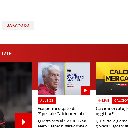
BAKAYOKO
IZIE
ALLE 23
LIVE
CALCIO
Gasperini ospite di
Calciomercato, l
'Speciale Calciomercato'
oggi LIVE
Questa sera alle 23.00, Gian
Qui tutta la giornat
Piero Gasperini sarà ospite di
giovedì 6 agosto a