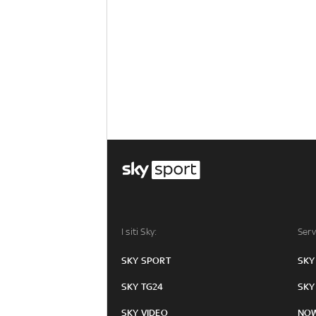
I siti Sky:
Serv
SKY SPORT
SKY
SKY TG24
SKY
SKY VIDEO
NO