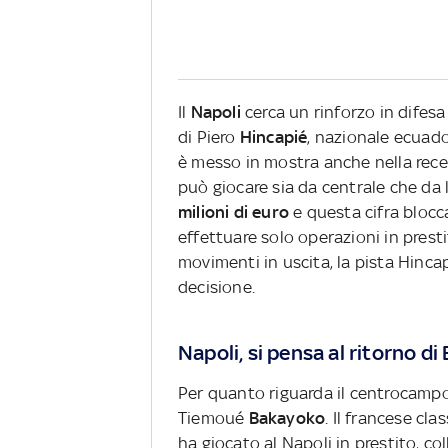
Il
Napoli
cerca un rinforzo in difesa
di Piero
Hincapié
, nazionale ecuado
è messo in mostra anche nella recen
può giocare sia da centrale che da l
milioni di euro
e questa cifra blocc
effettuare solo operazioni in prest
movimenti in uscita, la pista Hinc
decisione.
Napoli, si pensa al ritorno 
Per quanto riguarda il centrocampo,
Tiemoué
Bakayoko
. Il francese cl
ha giocato al Napoli in prestito, c