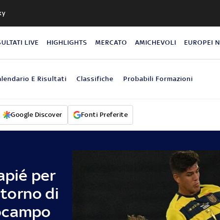
ky
SULTATI LIVE
HIGHLIGHTS
MERCATO
AMICHEVOLI
EUROPEI 
lendario E Risultati
Classifiche
Probabili Formazioni
Google Discover
Fonti Preferite
apié per
itorno di
rocampo