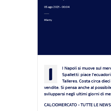
05 ago 2021 - 00:04
©Getty
I
l Napoli si muove sul merc
Spalletti: piace l'ecuado
Talleres. Costa circa dieci
vendite. Si pensa anche al possibil
svilupparsi negli ultimi giorni di m
CALCIOMERCATO - TUTTE LE NEWS