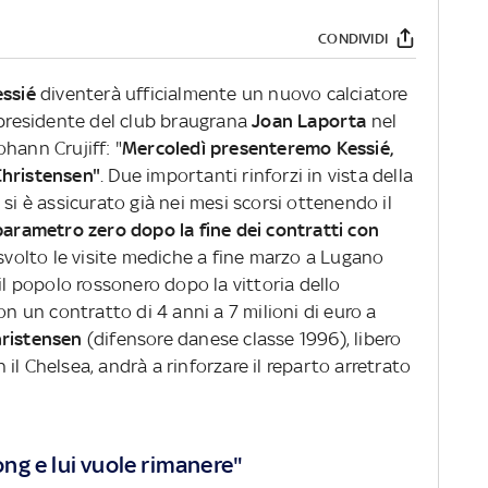
CONDIVIDI
essié
diventerà ufficialmente un nuovo calciatore
 presidente del club braugrana
Joan Laporta
nel
hann Crujiff: "
Mercoledì presenteremo Kessié,
Christensen"
. Due importanti rinforzi in vista della
si è assicurato già nei mesi scorsi ottenendo il
parametro zero dopo la fine dei contratti con
 svolto le visite mediche a fine marzo a Lugano
il popolo rossonero dopo la vittoria dello
on un contratto di 4 anni a 7 milioni di euro a
ristensen
(difensore danese classe 1996), libero
il Chelsea, andrà a rinforzare il reparto arretrato
ng e lui vuole rimanere"