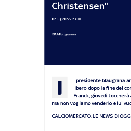
Christensen"
02 lug 2022 - 23:00
©IPA/Fotogramma
I
l presidente blaugrana an
libero dopo la fine del c
Franck, giovedì toccherà 
ma non vogliamo venderlo e lui vu
CALCIOMERCATO, LE NEWS DI OGGI