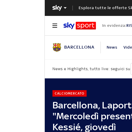
Esplora tutte le offerte S
In evidenza:
RI
BARCELLONA
News
Vid
News e Highlights, tutto live: seguici su
CALCIOMERCATO
Barcellona, Laport
"Mercoledì prese
Kessié, giovedì