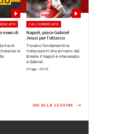
MERCATO
CALCIOMERCATO
e news di
Napoli, piace Gabriel
Jesus per l'attacco
a live di
Trovano fondamento le
ttraverso le
indiscrezioni che arrivano dal
lla
Brasile. Il Napoli è interessato
a Gabriel...
07 ago - 00:13
VAI ALLA SEZIONE