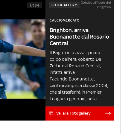
Dal sito ufficiale del
FOTOGALLERY
1/184
Brighton
CALCIOMERCATO
Brighton, arriva
Buonanotte dal Rosario
Central
Il Brighton piazza il primo
colpo dell'era Roberto De
Zerbi: dal Rosario Central,
infatti, arriva
Facundo Buonanotte,
centrocampista classe 2004,
che si trasferirà in Premier
League a gennaio, nella
prossima finestra di
mercato. Ecco le principali
Vai alla Fotogallery
operazioni all'estero