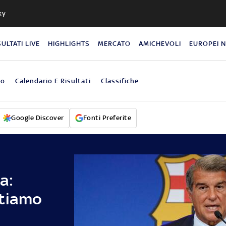
ky
SULTATI LIVE
HIGHLIGHTS
MERCATO
AMICHEVOLI
EUROPEI 
eo
Calendario E Risultati
Classifiche
Google Discover
Fonti Preferite
a:
ntiamo