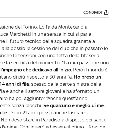
CONDIVIDI
essione del Torino. Lo fa da Montecarlo al
uca Marchetti in una serata in cui si parla
he il futuro tecnico della squadra granata a
 alla possibile cessione del club che in passato lo
anche le tensioni con una fetta della tifoseria
e e la serenità del momento: “La mia passione non
 l’impegno che dedicavo all’inizio
. Però il mondo è
ntano di più rispetto a 50 anni fa.
Ho preso un
14 anni di fila
, spesso dalla parte sinistra della
lfia e anche il settore giovanile ha sfornato un
 Cairo ha poi aggiunto: “Anche quest’anno
ente senza blocchi.
Se qualcuno è meglio di me,
rte.
Dopo 21 anni posso anche lasciare a
. Non devo stare in Paradiso a dispetto dei santi.
l'anima. Continuerò ad essere il primo tifoso del