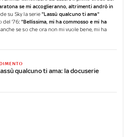
aratona se mi accoglieranno, altrimenti andrò in
ode su Sky la serie
"Lassù qualcuno ti ama"
o del '76
: "Bellissima, mi ha commosso e mi ha
, anche se so che ora non mi vuole bene, mi ha
DIMENTO
Lassù qualcuno ti ama: la docuserie