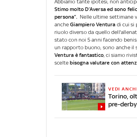
Abbiamo tante ipotesi, non anticipo
Stimo molto D’Aversa ed sono felic
persona”.
Nelle ultime settimane vi
anche
Giampiero Ventura
di cui si
riuolo diverso da quello dell'allen
stato con noi 5 anni facendo beniss
un rapporto buono, sono anche il 
Ventura è fantastico
, ci siamo rivi
scelte
bisogna valutare con attenz
VEDI ANCH
Torino, ol
pre-derby