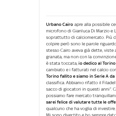
Urbano Cairo
apre alla possibile c
microfono di Gianluca Di Marzio e L
soprattutto di calciomercato. Più c
colpire però sono le parole riguardo
stesso Cairo aveva già dette, viste 
granata, ma non con la convinzion
è stata toccata,
io dedico al Torino
cambiato e i fatturati nel calcio co
Torino fallito e siamo in Serie A da 
classifica. Abbiamo rifatto il Filade
sacco di giocatori in questi anni”.
possiamo fare mercato tranquillam
sarei felice di valutare tutte le offe
qualcuno che ha voglia di investire
Mi sono divertito e ho sempre dato 