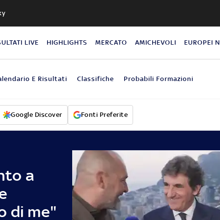
ky
SULTATI LIVE
HIGHLIGHTS
MERCATO
AMICHEVOLI
EUROPEI 
alendario E Risultati
Classifiche
Probabili Formazioni
Google Discover
Fonti Preferite
nto a
e
o di me"