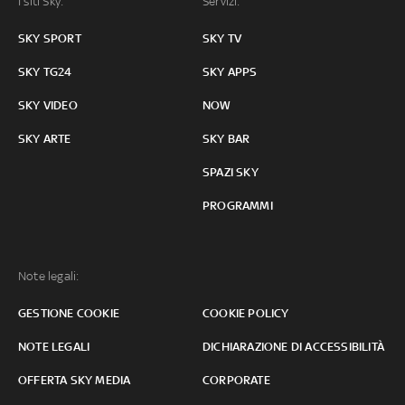
I siti Sky:
Servizi:
SKY SPORT
SKY TV
SKY TG24
SKY APPS
SKY VIDEO
NOW
SKY ARTE
SKY BAR
SPAZI SKY
PROGRAMMI
Note legali:
GESTIONE COOKIE
COOKIE POLICY
NOTE LEGALI
DICHIARAZIONE DI ACCESSIBILITÀ
OFFERTA SKY MEDIA
CORPORATE