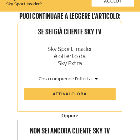
ACCEDI
Sky Sport Insider?
PUOI CONTINUARE A LEGGERE L'ARTICOLO:
SE SEI GIÀ CLIENTE SKY TV
Sky Sport Insider
è offerto da
Sky Extra
Cosa comprende l'offerta
Tutti gli articoli di Sky Sport Insider e
ATTIVALO ORA
Sky TG24 Insider
Opinioni, retroscena e storie
raccontate dalle grandi firme di Sky
Sport e Sky TG24
Oppure
La newsletter esclusiva di Sky Sport
Insider e Sky TG24 Insider
NON SEI ANCORA CLIENTE SKY TV