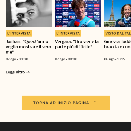
L'INTERVISTA
L'INTERVISTA
VISTO DAL TA
Jashari: "Quest'anno
Vergara: "Ora viene la
Ginevra Tadd
voglio mostrare il vero
parte più difficile"
braccia e cuo
me"
07 ago - 00:00
07 ago - 00:00
06 ago - 13:15
Leggi altro
TORNA AD INIZIO PAGINA