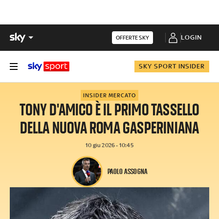
LOGIN
OFFERTE SKY
SKY SPORT INSIDER
INSIDER MERCATO
TONY D'AMICO È IL PRIMO TASSELLO
DELLA NUOVA ROMA GASPERINIANA
10 giu 2026 - 10:45
PAOLO ASSOGNA