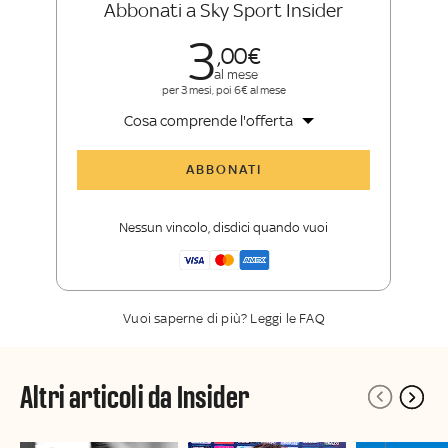
Abbonati a Sky Sport Insider
3
00
al mese
per 3 mesi, poi 6€ al mese
Cosa comprende l'offerta
Tutti gli articoli di Sky Sport Insider
ABBONATI
Opinioni, retroscena e storie
raccontate dalle grandi firme di Sky
Nessun vincolo, disdici quando vuoi
Sport
La newsletter esclusiva di Sky Sport
Insider
Vuoi saperne di più? Leggi le FAQ
Altri articoli da Insider