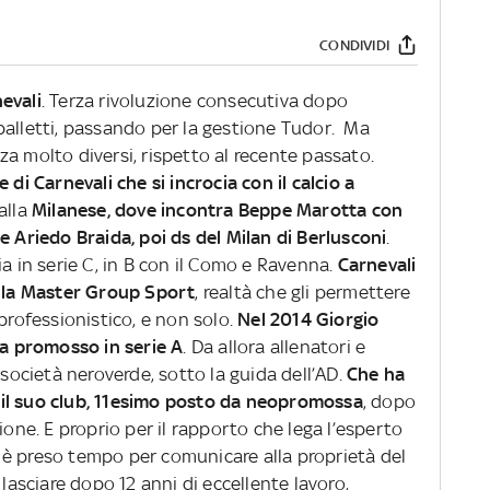
CONDIVIDI
evali
. Terza rivoluzione consecutiva dopo
palletti, passando per la gestione Tudor. Ma
a molto diversi, rispetto al recente passato.
 di Carnevali che si incrocia con il calcio a
alla
Milanese, dove incontra Beppe Marotta con
e Ariedo Braida, poi ds del Milan di Berlusconi
.
ia in serie C, in B con il Como e Ravenna.
Carnevali
alla Master Group Sport
, realtà che gli permettere
professionistico, e non solo.
Nel 2014 Giorgio
na promosso in serie A
. Da allora allenatori e
 società neroverde, sotto la guida dell’AD.
Che ha
il suo club, 11esimo posto da neopromossa
, dopo
ione. E proprio per il rapporto che lega l’esperto
si è preso tempo per comunicare alla proprietà del
 lasciare dopo 12 anni di eccellente lavoro,