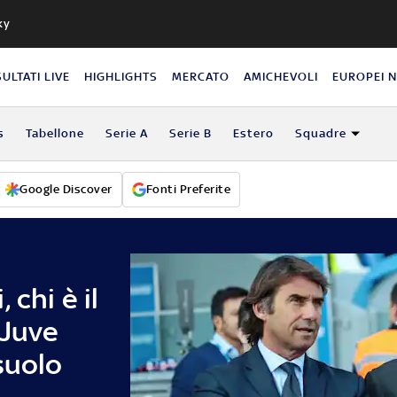
ky
SULTATI LIVE
HIGHLIGHTS
MERCATO
AMICHEVOLI
EUROPEI 
s
Tabellone
Serie A
Serie B
Estero
Squadre
Google Discover
Fonti Preferite
 chi è il
 Juve
suolo