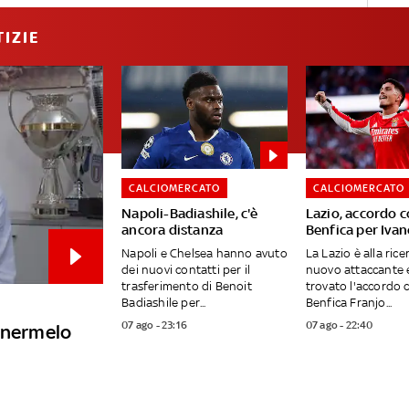
IZIE
CALCIOMERCATO
CALCIOMERCATO
Napoli-Badiashile, c'è
Lazio, accordo c
ancora distanza
Benfica per Ivan
Napoli e Chelsea hanno avuto
La Lazio è alla rice
dei nuovi contatti per il
nuovo attaccante 
trasferimento di Benoit
trovato l'accordo c
Badiashile per...
Benfica Franjo...
07 ago - 23:16
07 ago - 22:40
tenermelo