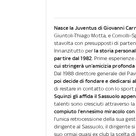
Nasce la Juventus di Giovanni Carn
Giuntoli-Thiago Motta, e Comolli–S
stavolta con presupposti di partenz
Innanzitutto per
la storia personale
partire dal 1982
. Prime esperienze 
cui stringerà un’amicizia profonda 
Dal 1988 direttore generale del Pav
poi decide di fondare e dedicarsi 
di restare in contatto con lo sport 
Squinzi gli affida il Sassuolo appe
talenti sono cresciuti attraverso la
compiuto l’ennesimo miracolo con 
l’unica retrocessione della sua gest
dirigente al Sassuolo, il dirigente 
suo ormai quasi ex club la scelta di