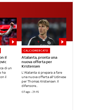
CALCIOMERCATO
on il
Atalanta, pronta una
ovic
nuova offerta per
Kristensen
rca di un
e ha
L'Atalanta si prepara a fare
on il
una nuova offerta all'Udinese
per Thomas Kristensen. Il
difensore...
07 ago - 21:15