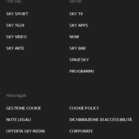
I siti Sky:
Servizi:
SKY SPORT
SKY TV
SKY TG24
SKY APPS
SKY VIDEO
NOW
SKY ARTE
SKY BAR
SPAZI SKY
PROGRAMMI
Note legali:
GESTIONE COOKIE
COOKIE POLICY
NOTE LEGALI
DICHIARAZIONE DI ACCESSIBILITÀ
OFFERTA SKY MEDIA
CORPORATE