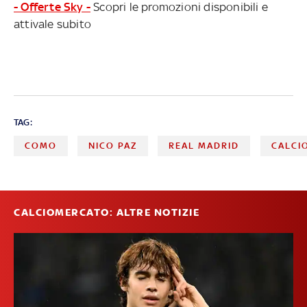
- Offerte Sky -
Scopri le promozioni disponibili e
attivale subito
TAG:
COMO
NICO PAZ
REAL MADRID
CALCI
CALCIOMERCATO: ALTRE NOTIZIE