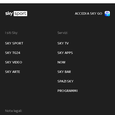
ACCEDI A SKY GO
I siti Sky:
Servizi:
SKY SPORT
SKY TV
SKY TG24
SKY APPS
SKY VIDEO
NOW
SKY ARTE
SKY BAR
SPAZI SKY
PROGRAMMI
Note legali: