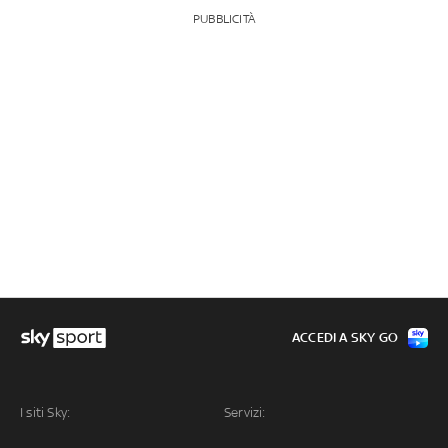
PUBBLICITÀ
ACCEDI A SKY GO
I siti Sky:
Servizi: