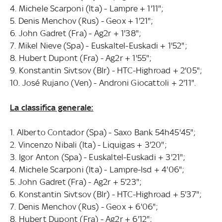
4. Michele Scarponi (Ita) - Lampre + 1'11";
5. Denis Menchov (Rus) - Geox + 1'21";
6. John Gadret (Fra) - Ag2r + 1'38";
7. Mikel Nieve (Spa) - Euskaltel-Euskadi + 1'52";
8. Hubert Dupont (Fra) - Ag2r + 1'55";
9. Konstantin Sivtsov (Blr) - HTC-Highroad + 2'05";
10. José Rujano (Ven) - Androni Giocattoli + 2'11".
La classifica generale:
1. Alberto Contador (Spa) - Saxo Bank 54h45'45";
2. Vincenzo Nibali (Ita) - Liquigas + 3'20";
3. Igor Anton (Spa) - Euskaltel-Euskadi + 3'21";
4. Michele Scarponi (Ita) - Lampre-Isd + 4'06";
5. John Gadret (Fra) - Ag2r + 5'23";
6. Konstantin Sivtsov (Blr) - HTC-Highroad + 5'37";
7. Denis Menchov (Rus) - Geox + 6'06";
8. Hubert Dupont (Fra) - Ag2r + 6'12";