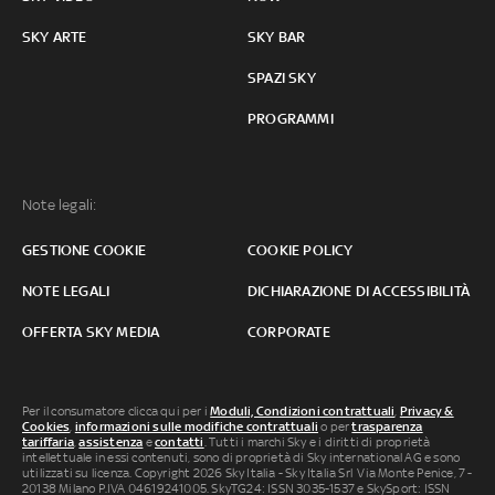
SKY ARTE
SKY BAR
SPAZI SKY
PROGRAMMI
Note legali:
GESTIONE COOKIE
COOKIE POLICY
NOTE LEGALI
DICHIARAZIONE DI ACCESSIBILITÀ
OFFERTA SKY MEDIA
CORPORATE
Per il consumatore clicca qui per i
Moduli, Condizioni contrattuali
,
Privacy &
Cookies
,
informazioni sulle modifiche contrattuali
o per
trasparenza
tariffaria
,
assistenza
e
contatti
. Tutti i marchi Sky e i diritti di proprietà
intellettuale in essi contenuti, sono di proprietà di Sky international AG e sono
utilizzati su licenza. Copyright 2026 Sky Italia - Sky Italia Srl Via Monte Penice, 7 -
20138 Milano P.IVA 04619241005. SkyTG24: ISSN 3035-1537 e SkySport: ISSN