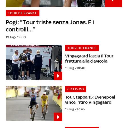
TOUR DE FRANCE
Pogi: "Tour triste senza Jonas. E i
controlli…”
19 lug - 19:00
TOUR DE FRANCE
Vingegaard lascia il Tour:
frattura alla clavicola
19 lug - 18:40
CICLISMO
Tour, tappa 15: Evenepoel
vince, ritiro Vingegaard
19 lug - 17:45