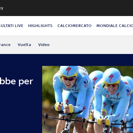
ky
SULTATI LIVE
HIGHLIGHTS
CALCIOMERCATO
MONDIALE CALCI
rance
Vuelta
Video
ebbe per
a