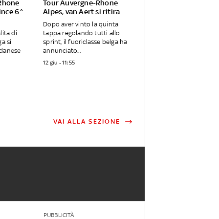
Rhone
Tour Auvergne-Rhone
vince 6^
Alpes, van Aert si ritira
Dopo aver vinto la quinta
lita di
tappa regolando tutti allo
ga si
sprint, il fuoriclasse belga ha
 danese
annunciato...
12 giu - 11:55
VAI ALLA SEZIONE
PUBBLICITÀ