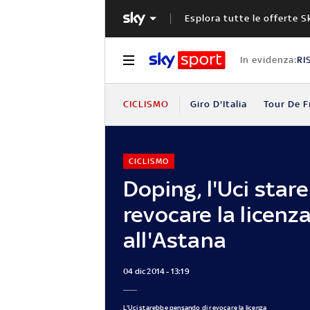
Esplora tutte le offerte S
In evidenza:
RI
CICLISMO
Giro D'Italia
Tour De F
CICLISMO
Doping, l'Uci star
revocare la licenz
all'Astana
04 dic 2014 - 13:19
L'Uci starebbe pensando di revocare la licenza