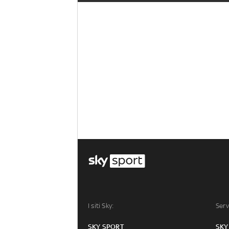
I siti Sky:
Serv
SKY SPORT
SKY