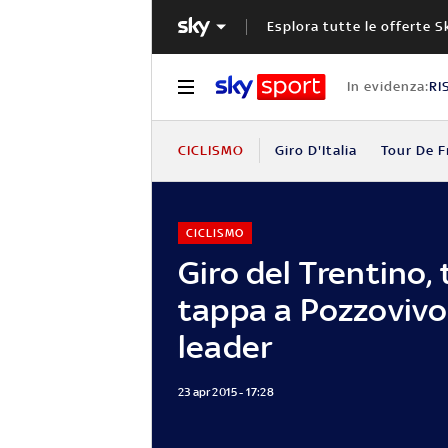
Esplora tutte le offerte S
In evidenza:
RI
CICLISMO
Giro D'Italia
Tour De F
CICLISMO
Giro del Trentino, 
tappa a Pozzovivo
leader
23 apr 2015 - 17:28