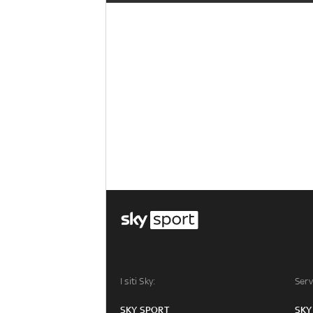
I siti Sky:
Serv
SKY SPORT
SKY