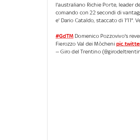
l'australiano Richie Porte, leader de
comando con 22 secondi di vantaggio
e' Dario Cataldo, staccato di 1'11". 
#GdTM
Domenico Pozzovivo's reveng
Fierozzo Val dei Mòcheni
pic.twit
— Giro del Trentino (@girodeltrent