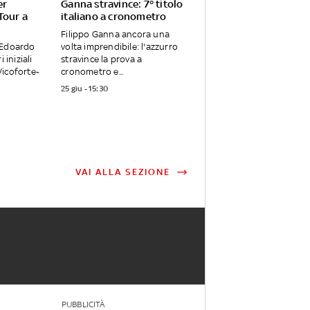
er
Ganna stravince: 7° titolo
Tour a
italiano a cronometro
Filippo Ganna ancora una
 Edoardo
volta imprendibile: l'azzurro
 iniziali
stravince la prova a
Vicoforte-
cronometro e...
25 giu - 15:30
VAI ALLA SEZIONE
PUBBLICITÀ