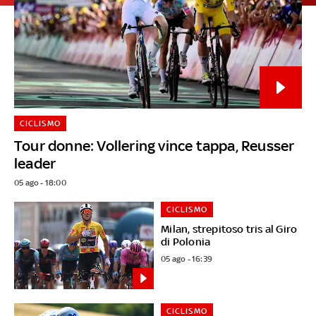
CICLISMO
Tour donne: Vollering vince tappa, Reusser
leader
05 ago - 18:00
CICLISMO
Milan, strepitoso tris al Giro
di Polonia
05 ago - 16:39
CICLISMO