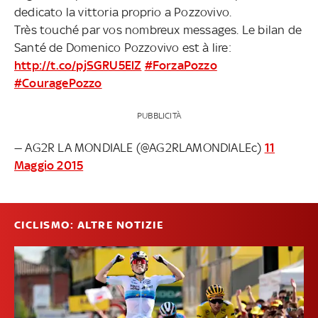
dedicato la vittoria proprio a Pozzovivo.
Très touché par vos nombreux messages. Le bilan de
Santé de Domenico Pozzovivo est à lire:
http://t.co/pjSGRU5ElZ
#ForzaPozzo
#CouragePozzo
PUBBLICITÀ
— AG2R LA MONDIALE (@AG2RLAMONDIALEc)
11
Maggio 2015
CICLISMO: ALTRE NOTIZIE