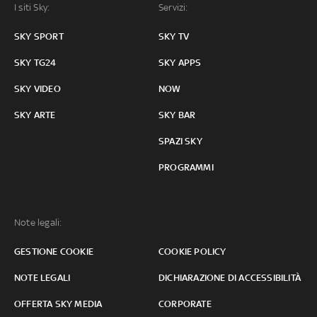
I siti Sky:
Servizi:
SKY SPORT
SKY TV
SKY TG24
SKY APPS
SKY VIDEO
NOW
SKY ARTE
SKY BAR
SPAZI SKY
PROGRAMMI
Note legali:
GESTIONE COOKIE
COOKIE POLICY
NOTE LEGALI
DICHIARAZIONE DI ACCESSIBILITÀ
OFFERTA SKY MEDIA
CORPORATE