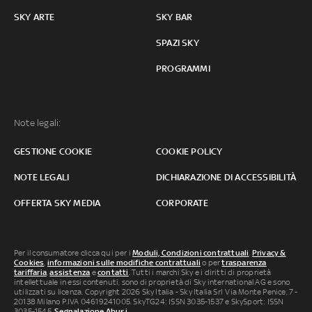
SKY ARTE
SKY BAR
SPAZI SKY
PROGRAMMI
Note legali:
GESTIONE COOKIE
COOKIE POLICY
NOTE LEGALI
DICHIARAZIONE DI ACCESSIBILITÀ
OFFERTA SKY MEDIA
CORPORATE
Per il consumatore clicca qui per i
Moduli, Condizioni contrattuali
,
Privacy &
Cookies
,
informazioni sulle modifiche contrattuali
o per
trasparenza
tariffaria
,
assistenza
e
contatti
. Tutti i marchi Sky e i diritti di proprietà
intellettuale in essi contenuti, sono di proprietà di Sky international AG e sono
utilizzati su licenza. Copyright 2026 Sky Italia - Sky Italia Srl Via Monte Penice, 7 -
20138 Milano P.IVA 04619241005. SkyTG24: ISSN 3035-1537 e SkySport: ISSN
3035-1545.
Segnalazione Abusi