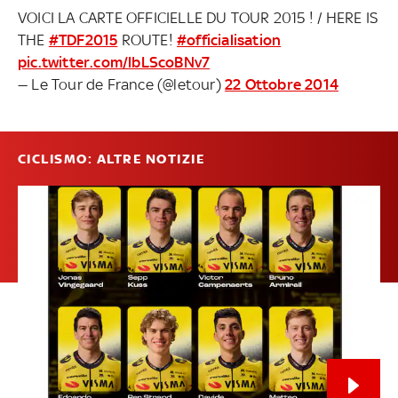
VOICI LA CARTE OFFICIELLE DU TOUR 2015 ! / HERE IS
THE
#TDF2015
ROUTE!
#officialisation
pic.twitter.com/lbLScoBNv7
— Le Tour de France (@letour)
22 Ottobre 2014
CICLISMO: ALTRE NOTIZIE