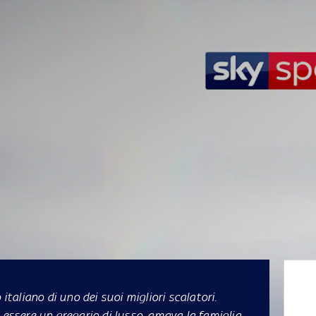
 italiano di uno dei suoi migliori scalatori.
 essere un gregario di lusso, amava la famiglia,