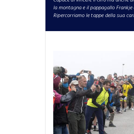
la montagna e il pappagallo Frankje 
Ripercorriamo le tappe della sua car