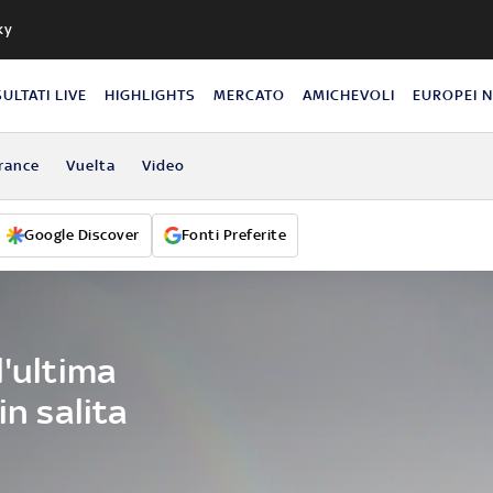
ky
SULTATI LIVE
HIGHLIGHTS
MERCATO
AMICHEVOLI
EUROPEI 
rance
Vuelta
Video
Google Discover
Fonti Preferite
l'ultima
in salita