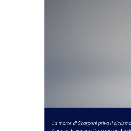
La morte di Scarponi priva il ciclismo
Capace di vincere il Giro ma anche di