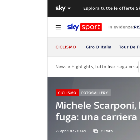
Esplora tutte le offerte S
In evidenza:
RI
CICLISMO
Giro D'Italia
Tour De F
News e Highlights, tutto live: seguici su
CICLISMO
FOTOGALLERY
Michele Scarponi, 
fuga: una carriera 
22 apr 2017 - 10:49
19 foto