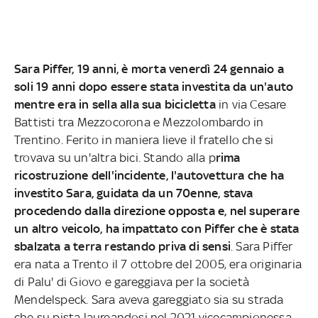
Sara Piffer, 19 anni, è morta venerdì 24 gennaio a
soli 19 anni dopo essere stata investita da un'auto
mentre era in sella alla sua bicicletta
in via Cesare
Battisti tra Mezzocorona e Mezzolombardo in
Trentino. Ferito in maniera lieve il fratello che si
trovava su un'altra bici. Stando alla p
rima
ricostruzione dell'incidente, l'autovettura che ha
investito Sara, guidata da un 70enne, stava
procedendo dalla direzione opposta e, nel superare
un altro veicolo, ha impattato con Piffer che è stata
sbalzata a terra restando priva di sensi
. Sara Piffer
era nata a Trento il 7 ottobre del 2005, era originaria
di Palu' di Giovo e gareggiava per la società
Mendelspeck. Sara aveva gareggiato sia su strada
che su pista laureandosi nel 2021 vicecampionessa