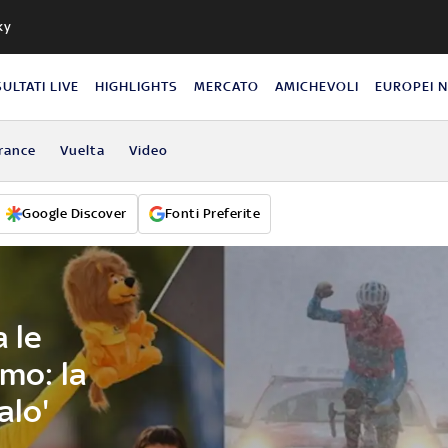
ky
SULTATI LIVE
HIGHLIGHTS
MERCATO
AMICHEVOLI
EUROPEI 
rance
Vuelta
Video
Google Discover
Fonti Preferite
 le
smo: la
alo'