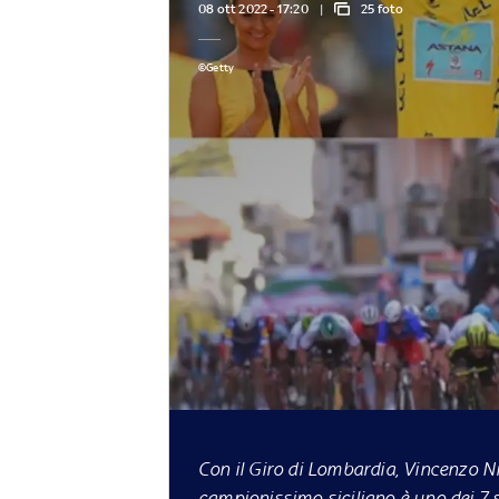
08 ott 2022 - 17:20
25 foto
©Getty
Con il Giro di Lombardia, Vincenzo Nib
campionissimo siciliano è uno dei 7 