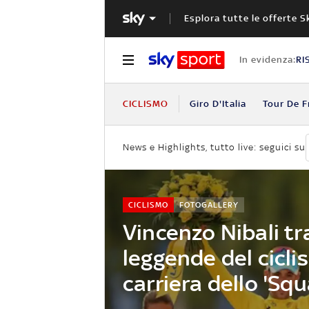
Esplora tutte le offerte S
In evidenza:
RI
CICLISMO
Giro D'Italia
Tour De F
News e Highlights, tutto live: seguici su
CICLISMO
FOTOGALLERY
Vincenzo Nibali tra
leggende del cicli
carriera dello 'Squ