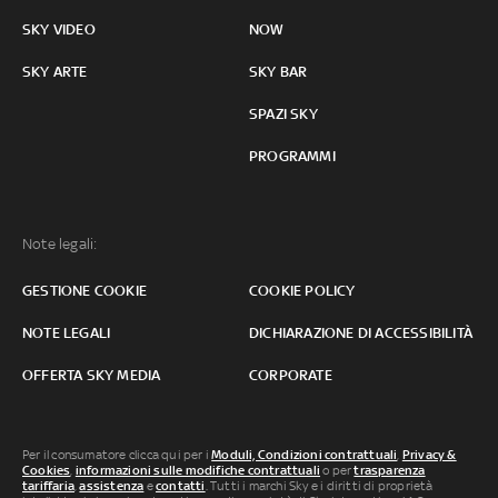
SKY VIDEO
NOW
SKY ARTE
SKY BAR
SPAZI SKY
PROGRAMMI
Note legali:
GESTIONE COOKIE
COOKIE POLICY
NOTE LEGALI
DICHIARAZIONE DI ACCESSIBILITÀ
OFFERTA SKY MEDIA
CORPORATE
Per il consumatore clicca qui per i
Moduli, Condizioni contrattuali
,
Privacy &
Cookies
,
informazioni sulle modifiche contrattuali
o per
trasparenza
tariffaria
,
assistenza
e
contatti
. Tutti i marchi Sky e i diritti di proprietà