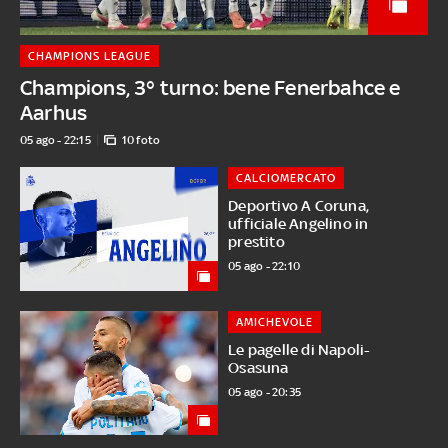
CHAMPIONS LEAGUE
Champions, 3° turno: bene Fenerbahce e
Aarhus
05 ago - 22:15
10 foto
CALCIOMERCATO
Deportivo A Coruna,
ufficiale Angelino in
prestito
05 ago - 22:10
AMICHEVOLE
Le pagelle di Napoli-
Osasuna
05 ago - 20:35