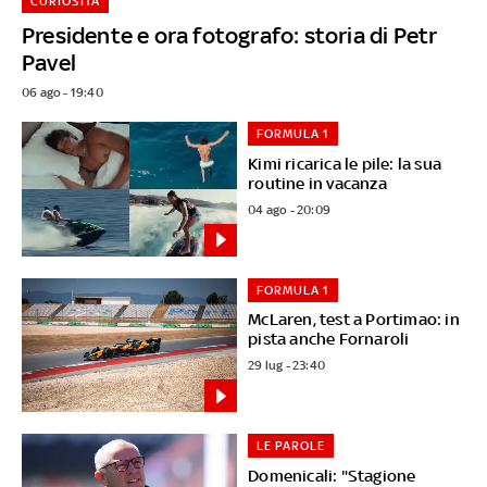
CURIOSITÀ
Presidente e ora fotografo: storia di Petr
Pavel
06 ago - 19:40
FORMULA 1
Kimi ricarica le pile: la sua
routine in vacanza
04 ago - 20:09
FORMULA 1
McLaren, test a Portimao: in
pista anche Fornaroli
29 lug - 23:40
LE PAROLE
Domenicali: "Stagione