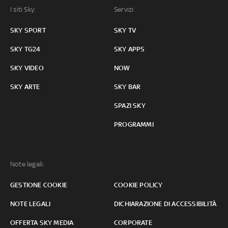
I siti Sky:
Servizi:
SKY SPORT
SKY TV
SKY TG24
SKY APPS
SKY VIDEO
NOW
SKY ARTE
SKY BAR
SPAZI SKY
PROGRAMMI
Note legali:
GESTIONE COOKIE
COOKIE POLICY
NOTE LEGALI
DICHIARAZIONE DI ACCESSIBILITÀ
OFFERTA SKY MEDIA
CORPORATE