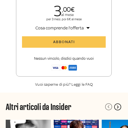
3
00
al mese
per 3 mesi, poi 6€ al mese
Cosa comprende l'offerta
Tutti gli articoli di Sky Sport Insider
ABBONATI
Opinioni, retroscena e storie
raccontate dalle grandi firme di Sky
Nessun vincolo, disdici quando vuoi
Sport
La newsletter esclusiva di Sky Sport
Insider
Vuoi saperne di più? Leggi le FAQ
Altri articoli da Insider