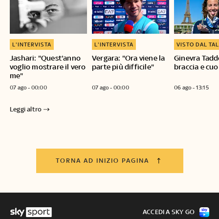
L'INTERVISTA
L'INTERVISTA
VISTO DAL TA
Jashari: "Quest'anno
Vergara: "Ora viene la
Ginevra Tadd
voglio mostrare il vero
parte più difficile"
braccia e cuo
me"
07 ago - 00:00
07 ago - 00:00
06 ago - 13:15
Leggi altro
TORNA AD INIZIO PAGINA
ACCEDI A SKY GO