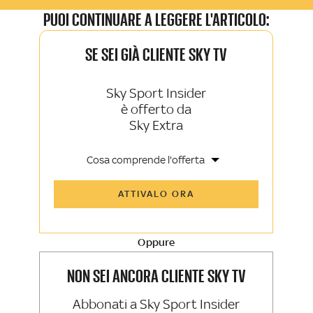
PUOI CONTINUARE A LEGGERE L'ARTICOLO:
SE SEI GIÀ CLIENTE SKY TV
Sky Sport Insider
è offerto da
Sky Extra
Cosa comprende l'offerta
Tutti gli articoli di Sky Sport Insider e
ATTIVALO ORA
Sky TG24 Insider
Opinioni, retroscena e storie
raccontate dalle grandi firme di Sky
Sport e Sky TG24
Oppure
La newsletter esclusiva di Sky Sport
Insider e Sky TG24 Insider
NON SEI ANCORA CLIENTE SKY TV
Abbonati a Sky Sport Insider