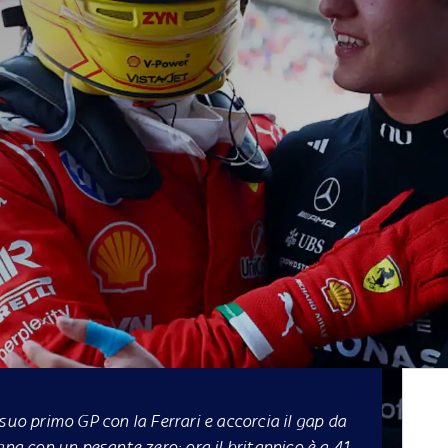
suo primo GP con la Ferrari e accorcia il gap da
gna con un pesante zero: ora il britannico è a 41