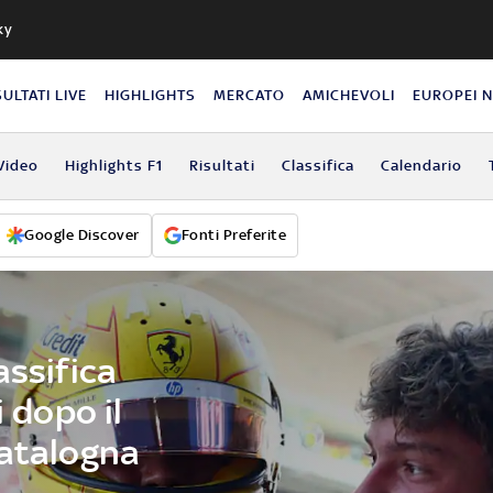
ky
SULTATI LIVE
HIGHLIGHTS
MERCATO
AMICHEVOLI
EUROPEI 
Video
Highlights F1
Risultati
Classifica
Calendario
Google Discover
Fonti Preferite
assifica
i dopo il
Catalogna