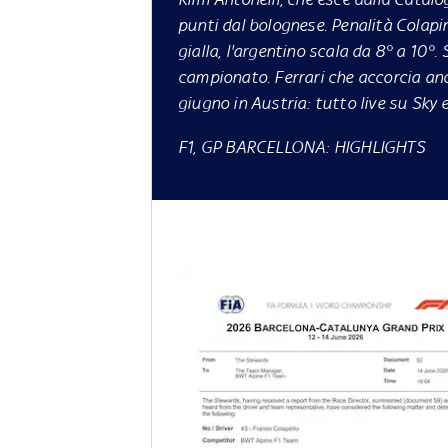
punti dal bolognese. Penalità Colapi
gialla, l'argentino scala da 8° a 10°.
campionato. Ferrari che accorcia an
giugno in Austria: tutto live su
Sky
F1, GP BARCELLONA: HIGHLIGHTS