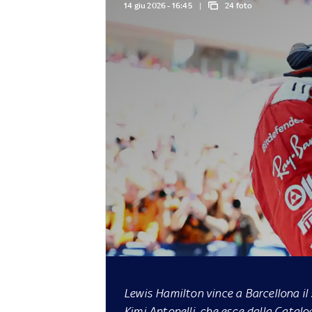
14 giu 2026 - 16:45
24 foto
Lewis Hamilton vince a Barcellona il 
Kimi Antonelli, che esce dalla Catalo