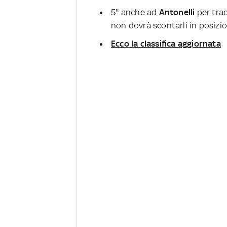
5'' anche ad
Antonelli
per tra
non dovrà scontarli in posizion
Ecco la classifica aggiornata