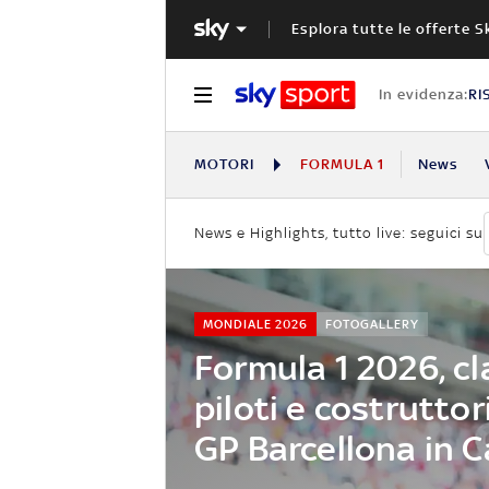
Esplora tutte le offerte S
In evidenza:
RI
MOTORI
FORMULA 1
News
News e Highlights, tutto live: seguici su
MONDIALE 2026
FOTOGALLERY
Formula 1 2026, cl
piloti e costruttor
GP Barcellona in 