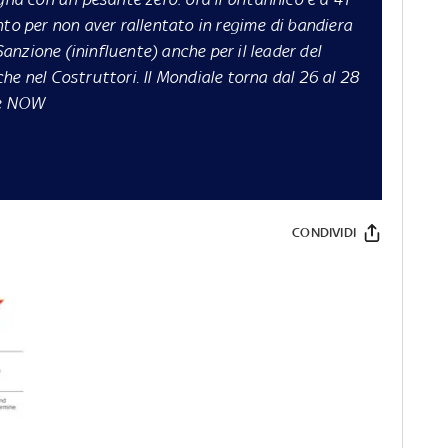
nto per non aver rallentato in regime di bandiera
 Sanzione (ininfluente) anche per il leader del
che nel Costruttori.
Il Mondiale torna dal 26 al 28
e
NOW
CONDIVIDI