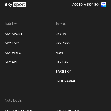
ACCEDI A SKY GO
I siti Sky:
Servizi:
SKY SPORT
SKY TV
SKY TG24
SKY APPS
SKY VIDEO
NOW
SKY ARTE
SKY BAR
SPAZI SKY
PROGRAMMI
Note legali:
GESTIONE COOKIE
COOKIE POLICY