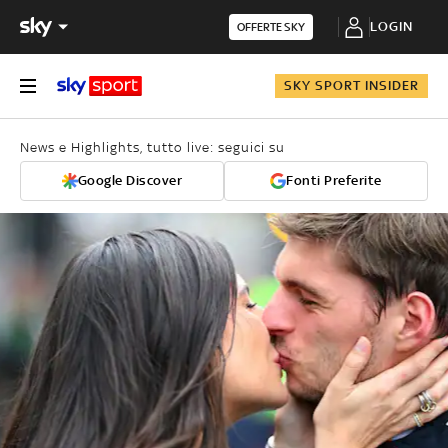
LOGIN
OFFERTE SKY
SKY SPORT INSIDER
News e Highlights, tutto live: seguici su
Google Discover
Fonti Preferite