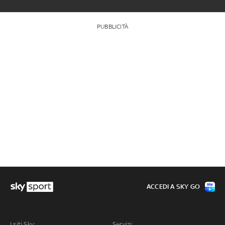
PUBBLICITÀ
ACCEDI A SKY GO
I siti Sky:
Servizi: