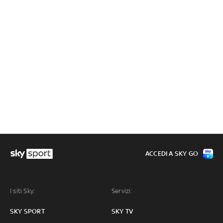
ACCEDI A SKY GO
I siti Sky:
Servizi:
SKY SPORT
SKY TV