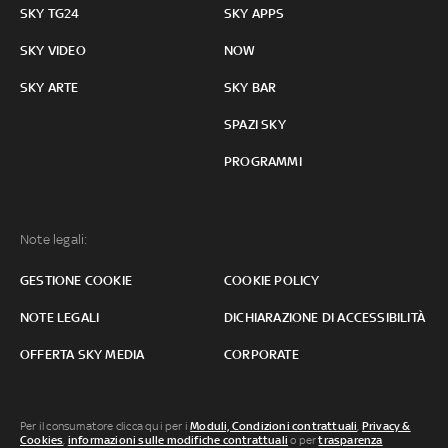
SKY TG24
SKY APPS
SKY VIDEO
NOW
SKY ARTE
SKY BAR
SPAZI SKY
PROGRAMMI
Note legali:
GESTIONE COOKIE
COOKIE POLICY
NOTE LEGALI
DICHIARAZIONE DI ACCESSIBILITÀ
OFFERTA SKY MEDIA
CORPORATE
Per il consumatore clicca qui per i
Moduli, Condizioni contrattuali
,
Privacy &
Cookies
,
informazioni sulle modifiche contrattuali
o per
trasparenza