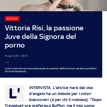
GOSSIP
Vittoria Risi, la passione
Juve della Signora del
porno
16 apr 2011 - 09:15
L'attrice hard ha una vera passione per la Juventus, Buffon è il suo calciatore preferito
(Foto da Facebook)
L'
INTERVISTA. L'attrice hard dal viso
d'angelo ha un debole per i colori
bianconeri (e per chi li indossa). "Dopo
Trezeguet ora preferisco Buffon, ma il mio uomo