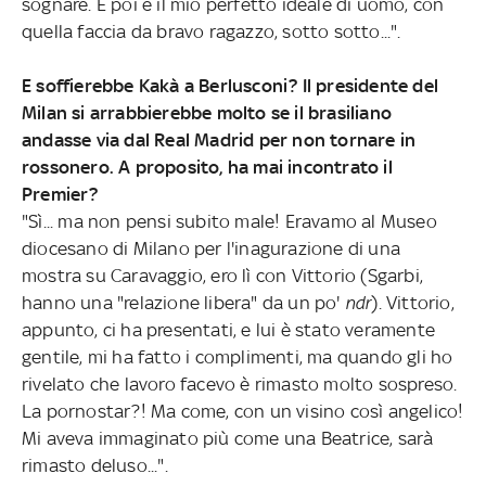
sognare. E poi è il mio perfetto ideale di uomo, con
quella faccia da bravo ragazzo, sotto sotto...".
E soffierebbe Kakà a Berlusconi? Il presidente del
Milan si arrabbierebbe molto se il brasiliano
andasse via dal Real Madrid per non tornare in
rossonero. A proposito, ha mai incontrato il
Premier?
"Sì... ma non pensi subito male! Eravamo al Museo
diocesano di Milano per l'inagurazione di una
mostra su Caravaggio, ero lì con Vittorio (Sgarbi,
hanno una "relazione libera" da un po'
ndr
). Vittorio,
appunto, ci ha presentati, e lui è stato veramente
gentile, mi ha fatto i complimenti, ma quando gli ho
rivelato che lavoro facevo è rimasto molto sospreso.
La pornostar?! Ma come, con un visino così angelico!
Mi aveva immaginato più come una Beatrice, sarà
rimasto deluso...".