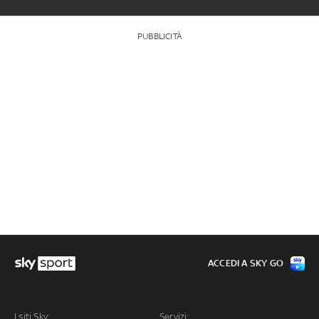
PUBBLICITÀ
ACCEDI A SKY GO
I siti Sky:
Servizi: