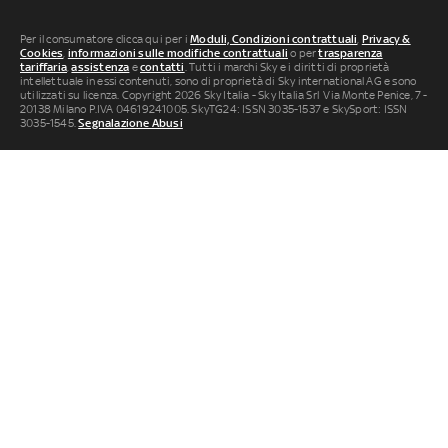
Per il consumatore clicca qui per i
Moduli, Condizioni contrattuali
,
Privacy &
Cookies
,
informazioni sulle modifiche contrattuali
o per
trasparenza
tariffaria
,
assistenza
e
contatti
. Tutti i marchi Sky e i diritti di proprietà
intellettuale in essi contenuti, sono di proprietà di Sky international AG e sono
utilizzati su licenza. Copyright 2026 Sky Italia - Sky Italia Srl Via Monte Penice, 7 -
20138 Milano P.IVA 04619241005. SkyTG24: ISSN 3035-1537 e SkySport: ISSN
3035-1545.
Segnalazione Abusi