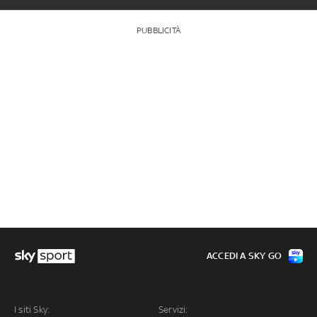
PUBBLICITÀ
ACCEDI A SKY GO
I siti Sky:
Servizi: