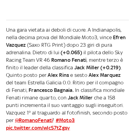
Una gara vietata ai deboli di cuore. A Indianapolis,
nella decima prova del Mondiale Moto3, vince
Efren
Vazquez
(Saxo RTG Print) dopo 23 giri di pura
adrenalina. Dietro di lui
(+0.065)
il pilota dello Sky
Racing Team VR 46
Romano Fenati
, mentre terzo è
finito il leader della classifica
Jack Miller
(+0.219)
.
Quinto posto per
Alex Rins
e sesto
Alex Marquez
del team Estrella Galicia 0.0. Ritiro per il compagno
di Fenati,
Francesco Bagnaia.
In classifica mondiale
Fenati rimane quarto, con
Jack Miller
che a 158
punti incrementa il suo vantaggio sugli inseguitori.
Vazquez 1° al traguardo al fotofinish, secondo posto
per
@RomanoFenati
!
#Moto3
pic.twitter.com/wlcS7tZgsy