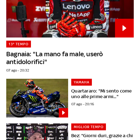
13° TEMPO
Bagnaia: "La mano fa male, userò
antidolorifici"
07 ago - 20:32
YAMAHA
Quartararo: "Mi sento come
uno alle prime armi..."
07 ago - 20:16
MIGLIOR TEMPO
Bez: "Giorni duri, grazie a chi