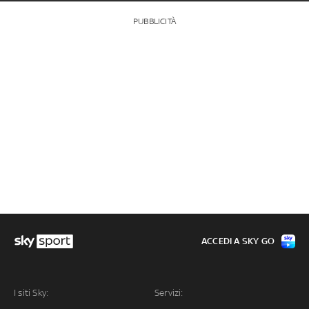
PUBBLICITÀ
ACCEDI A SKY GO
I siti Sky:
Servizi: