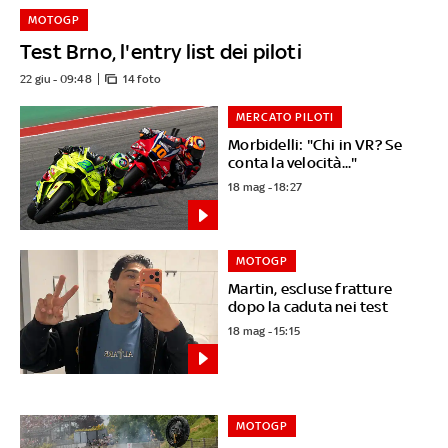
MOTOGP
Test Brno, l'entry list dei piloti
22 giu - 09:48
14 foto
MERCATO PILOTI
Morbidelli: "Chi in VR? Se
conta la velocità..."
18 mag - 18:27
MOTOGP
Martin, escluse fratture
dopo la caduta nei test
18 mag - 15:15
MOTOGP