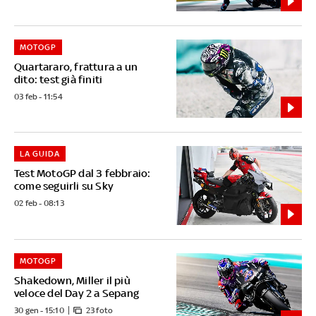
MOTOGP
Quartararo, frattura a un
dito: test già finiti
03 feb - 11:54
LA GUIDA
Test MotoGP dal 3 febbraio:
come seguirli su Sky
02 feb - 08:13
MOTOGP
Shakedown, Miller il più
veloce del Day 2 a Sepang
30 gen - 15:10
23 foto