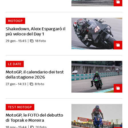
MOTOGP
Shakedown, Aleix Espargaró il
più veloce del Day 1
29 gen - 15:45
18 foto
LE DATE
MotoGP, il calendario dei test
della stagione 2026
27 gen - 14:33
8 foto
TEST MOTOGP
MotoGP, le FOTO del debutto
di Toprak e Moreira
18 nov - 15:44
20 foto