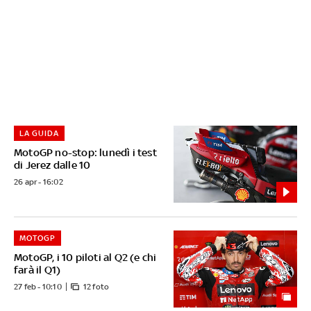
LA GUIDA
MotoGP no-stop: lunedì i test
di Jerez dalle 10
26 apr - 16:02
MOTOGP
MotoGP, i 10 piloti al Q2 (e chi
farà il Q1)
27 feb - 10:10
12 foto