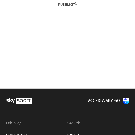
PUBBLICITÀ
ACCEDI A SKY GO
I siti Sky:
Servizi: