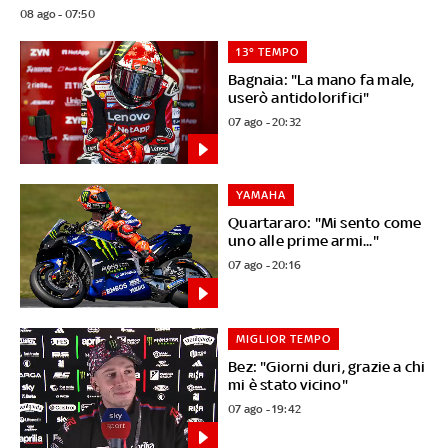
08 ago - 07:50
13° TEMPO
Bagnaia: "La mano fa male,
userò antidolorifici"
07 ago - 20:32
YAMAHA
Quartararo: "Mi sento come
uno alle prime armi..."
07 ago - 20:16
MIGLIOR TEMPO
Bez: "Giorni duri, grazie a chi
mi è stato vicino"
07 ago - 19:42