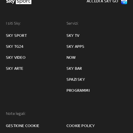
ACCEDI A SKY GO
I siti Sky:
Servizi:
SKY SPORT
SKY TV
SKY TG24
SKY APPS
SKY VIDEO
NOW
SKY ARTE
SKY BAR
SPAZI SKY
PROGRAMMI
Note legali:
GESTIONE COOKIE
COOKIE POLICY