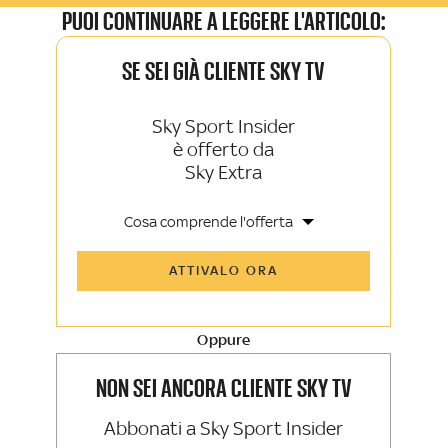
PUOI CONTINUARE A LEGGERE L'ARTICOLO:
SE SEI GIÀ CLIENTE SKY TV
Sky Sport Insider
è offerto da
Sky Extra
Cosa comprende l'offerta
Tutti gli articoli di Sky Sport Insider e
ATTIVALO ORA
Sky TG24 Insider
Opinioni, retroscena e storie
raccontate dalle grandi firme di Sky
Sport e Sky TG24
Oppure
La newsletter esclusiva di Sky Sport
Insider e Sky TG24 Insider
NON SEI ANCORA CLIENTE SKY TV
Abbonati a Sky Sport Insider