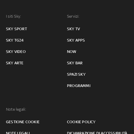
I siti Sky:
Servizi:
SKY SPORT
SKY TV
SKY TG24
SKY APPS
SKY VIDEO
NOW
SKY ARTE
SKY BAR
SPAZI SKY
PROGRAMMI
Note legali:
GESTIONE COOKIE
COOKIE POLICY
NOTE LEGALI
DICHIARAZIONE DI ACCESSIBILITÀ