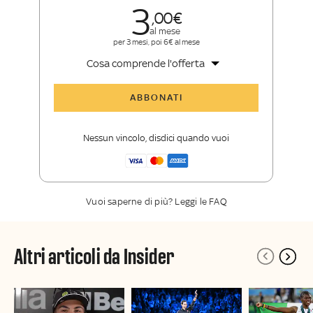
3
00
al mese
per 3 mesi, poi 6€ al mese
Cosa comprende l'offerta
Tutti gli articoli di Sky Sport Insider
ABBONATI
Opinioni, retroscena e storie
raccontate dalle grandi firme di Sky
Nessun vincolo, disdici quando vuoi
Sport
La newsletter esclusiva di Sky Sport
Insider
Vuoi saperne di più? Leggi le FAQ
Altri articoli da Insider