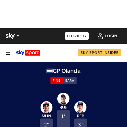
LOGIN
OFFERTE SKY
SKY SPORT INSIDER
GP Olanda
FINE
GARA
RUE
MUN
PER
1
°
2
°
3
°