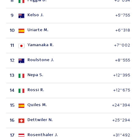
8
+5''034
9
Kelso J.
+5''755
10
Uriarte M.
+6''318
11
Yamanaka R.
+7''002
12
Roulstone J.
+8''555
13
Nepa S.
+12''395
14
Rossi R.
+12''675
15
Quiles M.
+24''394
16
Dettwiler N.
+25''294
17
Rosenthaler J.
+31''492