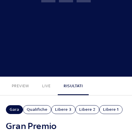
GP Olanda
FINE
PREVIEW
LIVE
RISULTATI
Gara
Qualifiche
Libere 3
Libere 2
Libere 1
Gran Premio