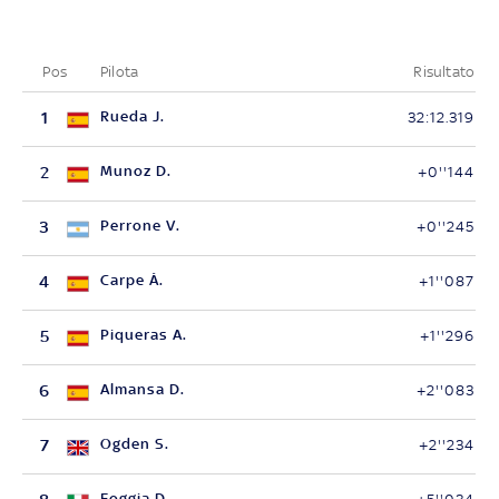
Pos
Pilota
Risultato
1
Rueda J.
32:12.319
2
Munoz D.
+0''144
3
Perrone V.
+0''245
4
Carpe Á.
+1''087
5
Piqueras A.
+1''296
6
Almansa D.
+2''083
7
Ogden S.
+2''234
Foggia D.