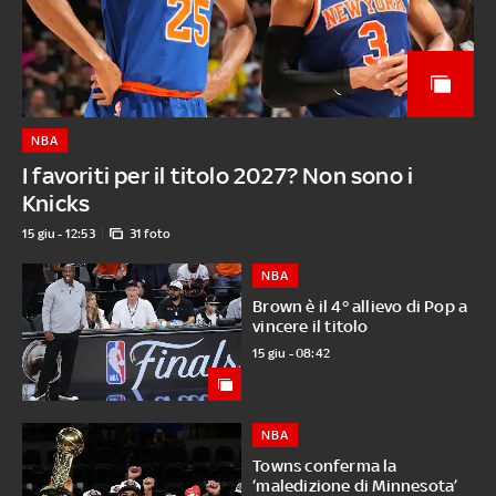
NBA
I favoriti per il titolo 2027? Non sono i
Knicks
15 giu - 12:53
31 foto
NBA
Brown è il 4° allievo di Pop a
vincere il titolo
15 giu - 08:42
NBA
Towns conferma la
‘maledizione di Minnesota’