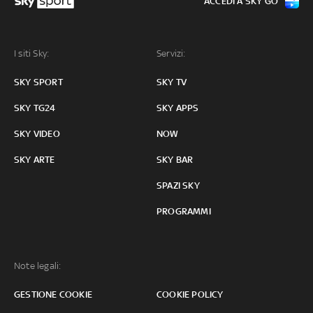
ACCEDI A SKY GO
I siti Sky:
Servizi:
SKY SPORT
SKY TV
SKY TG24
SKY APPS
SKY VIDEO
NOW
SKY ARTE
SKY BAR
SPAZI SKY
PROGRAMMI
Note legali:
GESTIONE COOKIE
COOKIE POLICY