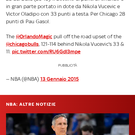
in gran parte portato in dote da Nikola Vucevic e
Victor Oladipo con 33 punti a testa. Per Chicago 28
punti di Pau Gasol.
The
@OrlandoMagic
pull off the road upset of the
@chicagobulls
, 121-114 behind Nikola Vucevic's 33 &
11.
pic.twitter.com/RU6GdI3mpe
PUBBLICITÀ
— NBA (@NBA)
13 Gennaio 2015
NBA: ALTRE NOTIZIE