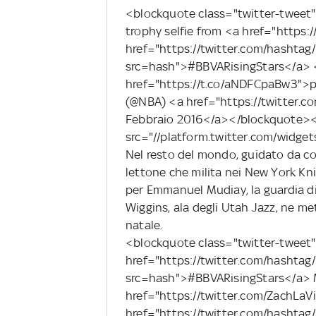
<blockquote class="twitter-tweet"
trophy selfie from <a href="https
href="https://twitter.com/hashtag
src=hash">#BBVARisingStars</a> 
href="https://t.co/aNDFCpaBw3"
(@NBA) <a href="https://twitter
Febbraio 2016</a></blockquote><
src="//platform.twitter.com/widget
Nel resto del mondo, guidato da coa
lettone che milita nei New York Kni
per Emmanuel Mudiay, la guardia di
Wiggins, ala degli Utah Jazz, ne me
natale.
<blockquote class="twitter-tweet"
href="https://twitter.com/hashtag
src=hash">#BBVARisingStars</a>
href="https://twitter.com/ZachLa
href="https://twitter.com/hash