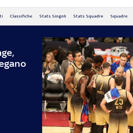
ti
Classifiche
Stats Singoli
Stats Squadre
Squadre
nge,
iegano