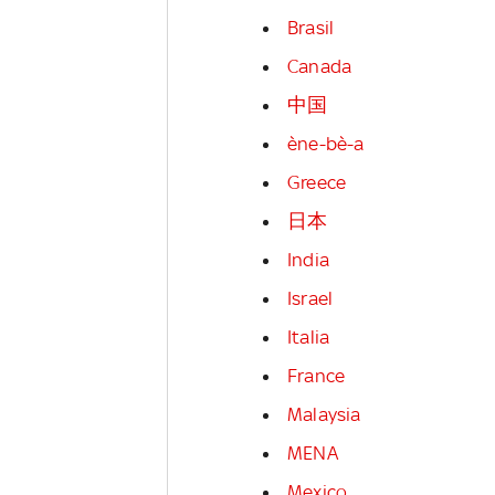
Brasil
Canada
中国
ène-bè-a
Greece
日本
India
Israel
Italia
France
Malaysia
MENA
Mexico