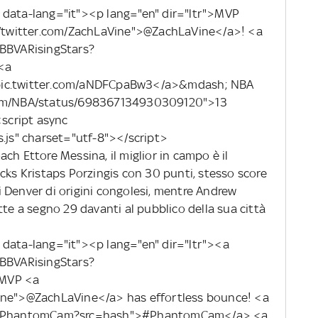
 data-lang="it"><p lang="en" dir="ltr">MVP
://twitter.com/ZachLaVine">@ZachLaVine</a>! <a
/BBVARisingStars?
<a
>pic.twitter.com/aNDFCpaBw3</a>&mdash; NBA
.com/NBA/status/698367134930309120">13
script async
s.js" charset="utf-8"></script>
ch Ettore Messina, il miglior in campo è il
cks Kristaps Porzingis con 30 punti, stesso score
 Denver di origini congolesi, mentre Andrew
tte a segno 29 davanti al pubblico della sua città
 data-lang="it"><p lang="en" dir="ltr"><a
/BBVARisingStars?
 MVP <a
Vine">@ZachLaVine</a> has effortless bounce! <a
tag/PhantomCam?src=hash">#PhantomCam</a> <a