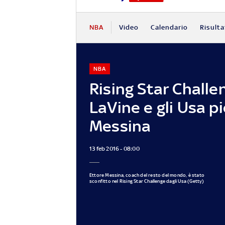
NBA
Video
Calendario
Risulta
NBA
Rising Star Challe
LaVine e gli Usa p
Messina
13 feb 2016 - 08:00
Ettore Messina, coach del resto del mondo, è stato
sconfitto nel Rising Star Challenge dagli Usa (Getty)