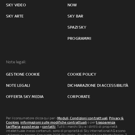
SKY VIDEO
NOW
SKY ARTE
SKY BAR
SPAZI SKY
PROGRAMMI
Note legali:
GESTIONE COOKIE
COOKIE POLICY
NOTE LEGALI
DICHIARAZIONE DI ACCESSIBILITÀ
OFFERTA SKY MEDIA
CORPORATE
Per il consumatore clicca qui per i
Moduli, Condizioni contrattuali
,
Privacy &
Cookies
,
informazioni sulle modifiche contrattuali
o per
trasparenza
tariffaria
,
assistenza
e
contatti
. Tutti i marchi Sky e i diritti di proprietà
intellettuale in essi contenuti, sono di proprietà di Sky international AG e sono