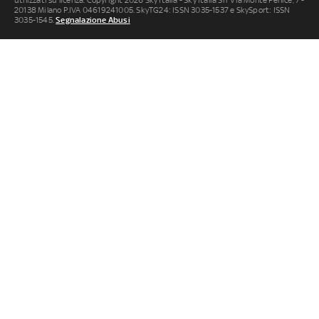
utilizzati su licenza. Copyright 2026 Sky Italia - Sky Italia Srl Via Monte Penice, 7 -
20138 Milano P.IVA 04619241005. SkyTG24: ISSN 3035-1537 e SkySport: ISSN
3035-1545.
Segnalazione Abusi