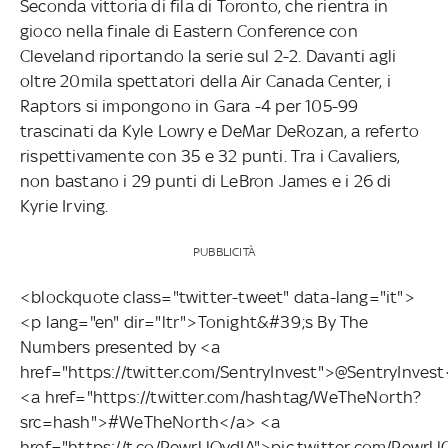
Seconda vittoria di fila di Toronto, che rientra in
gioco nella finale di Eastern Conference con
Cleveland riportando la serie sul 2-2. Davanti agli
oltre 20mila spettatori della Air Canada Center, i
Raptors si impongono in Gara -4 per 105-99
trascinati da Kyle Lowry e DeMar DeRozan, a referto
rispettivamente con 35 e 32 punti. Tra i Cavaliers,
non bastano i 29 punti di LeBron James e i 26 di
Kyrie Irving.
PUBBLICITÀ
<blockquote class="twitter-tweet" data-lang="it">
<p lang="en" dir="ltr">Tonight&#39;s By The
Numbers presented by <a
href="https://twitter.com/SentryInvest">@SentryInvest
<a href="https://twitter.com/hashtag/WeTheNorth?
src=hash">#WeTheNorth</a> <a
href="https://t.co/PewrUOydIA">pic.twitter.com/Pew