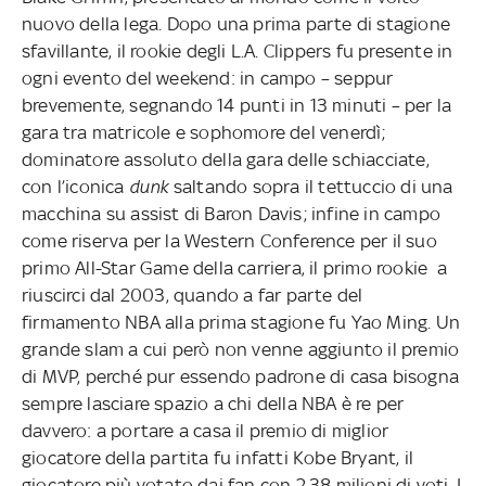
nuovo della lega. Dopo una prima parte di stagione
sfavillante, il rookie degli L.A. Clippers fu presente in
ogni evento del weekend: in campo – seppur
brevemente, segnando 14 punti in 13 minuti – per la
gara tra matricole e sophomore del venerdì;
dominatore assoluto della gara delle schiacciate,
con l’iconica
dunk
saltando sopra il tettuccio di una
macchina su assist di Baron Davis; infine in campo
come riserva per la Western Conference per il suo
primo All-Star Game della carriera, il primo rookie a
riuscirci dal 2003, quando a far parte del
firmamento NBA alla prima stagione fu Yao Ming. Un
grande slam a cui però non venne aggiunto il premio
di MVP, perché pur essendo padrone di casa bisogna
sempre lasciare spazio a chi della NBA è re per
davvero: a portare a casa il premio di miglior
giocatore della partita fu infatti Kobe Bryant, il
giocatore più votato dai fan con 2,38 milioni di voti. I