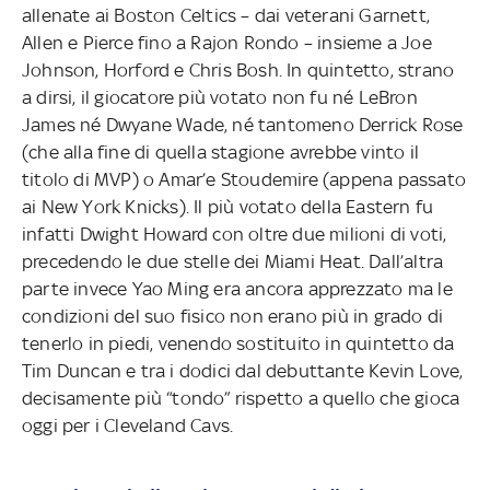
allenate ai Boston Celtics – dai veterani Garnett,
Allen e Pierce fino a Rajon Rondo – insieme a Joe
Johnson, Horford e Chris Bosh. In quintetto, strano
a dirsi, il giocatore più votato non fu né LeBron
James né Dwyane Wade, né tantomeno Derrick Rose
(che alla fine di quella stagione avrebbe vinto il
titolo di MVP) o Amar’e Stoudemire (appena passato
ai New York Knicks). Il più votato della Eastern fu
infatti Dwight Howard con oltre due milioni di voti,
precedendo le due stelle dei Miami Heat. Dall’altra
parte invece Yao Ming era ancora apprezzato ma le
condizioni del suo fisico non erano più in grado di
tenerlo in piedi, venendo sostituito in quintetto da
Tim Duncan e tra i dodici dal debuttante Kevin Love,
decisamente più “tondo” rispetto a quello che gioca
oggi per i Cleveland Cavs.