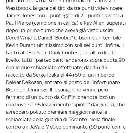
portato a casa da Steph Curry davanti a Russell
Westbrook, la gara del tiro da tre punti vide vincere
James Jones con il punteggio di 20 punti davanti a
Paul Pierce (campione in carica) e Ray Allen, superati
dopo un primo turno che aveva già visto uscire
Dorell Wright, Daniel “Boobie” Gibson e un terribile
Kevin Durant ultimissimo con soli sei punti. Infine, il
tanto atteso Slam Dunk Contest, peraltro di alto
livello: tutti i partecipanti andarono sopra quota 90
con le due schiacciate effettuate, dal 45+45
raccolto da Serge Ibaka al 44+50 di un imberbe
DeMar DeRozan, entrato al posto dell’infortunato
Brandon Jennings. Il losangeleno venne però
fermato di un punto da Griffin, che totalizzò un
controverso 95 leggermente “spinto” dai giudici, che
avrebbero potuto premiare maggiormente le
schiacciate della guardia di Toronto. Nella finale
contro un JaVale McGee dominante (99 punti con le