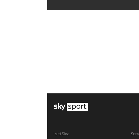
I siti Sky:
Serv