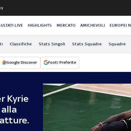
ky
SULTATI LIVE
HIGHLIGHTS
MERCATO
AMICHEVOLI
EUROPEI 
ti
Classifiche
Stats Singoli
Stats Squadre
Squadre
Google Discover
Fonti Preferite
r Kyrie
 alla
ratture.