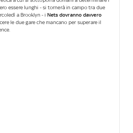
tica a cui si sottoporrà domani a determinare i
ero essere lunghi - si tornerà in campo tra due
rcoledì a Brooklyn - i
Nets dovranno davvero
ncere le due gare che mancano per superare il
ence.