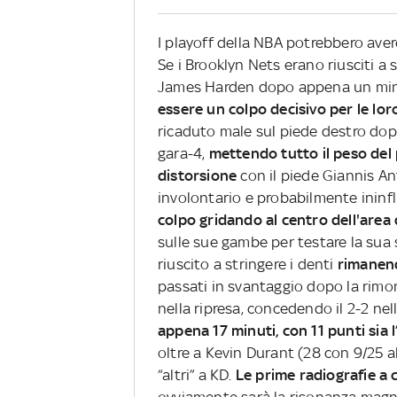
I playoff della NBA potrebbero av
Se i Brooklyn Nets erano riusciti a s
James Harden dopo appena un minu
essere un colpo decisivo per le lor
ricaduto male sul piede destro dop
gara-4,
mettendo tutto il peso del 
distorsione
con il piede Giannis A
involontario e probabilmente ininf
colpo gridando al centro dell'area
sulle sue gambe per testare la sua 
riuscito a stringere i denti
rimanend
passati in svantaggio dopo la rimon
nella ripresa, concedendo il 2-2 nell
appena 17 minuti, con 11 punti sia 
oltre a Kevin Durant (28 con 9/25 a
“altri” a KD.
Le prime radiografie a 