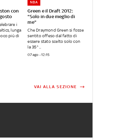
NBA
oston con
Green e il Draft 2012:
agosto
"Solo in due meglio di
me"
elebrare i
eltics, lunga
Che Draymond Green si fosse
oco più di
sentito offeso dal fatto di
essere stato scelto solo con
la 35^...
07 ago - 12:15
VAI ALLA SEZIONE