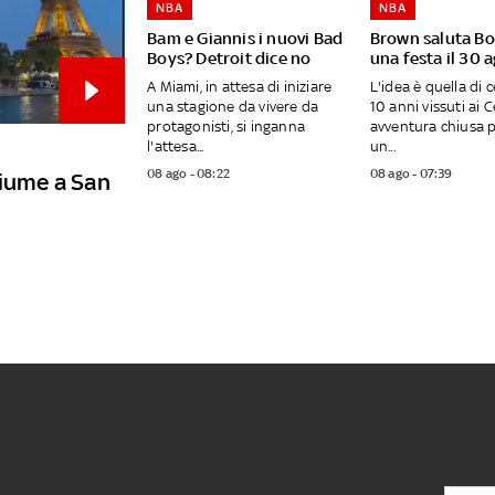
NBA
NBA
Bam e Giannis i nuovi Bad
Brown saluta B
Boys? Detroit dice no
una festa il 30 
A Miami, in attesa di iniziare
L'idea è quella di c
una stagione da vivere da
10 anni vissuti ai C
protagonisti, si inganna
avventura chiusa p
l'attesa...
un...
08 ago - 08:22
08 ago - 07:39
fiume a San