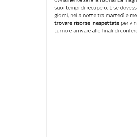
ovviamente sarà la risonanza magne
suoi tempi di recupero. E se dovess
giorni, nella notte tra martedì e me
trovare risorse inaspettate
per vi
turno e arrivare alle finali di confer