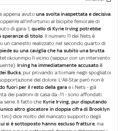
ere appena avuto
una svolta inaspettata e decisiva
.
opperire all’infortunio al bicipite femorale di
to di gara-1,
quello di Kyrie Irving potrebbe
o speranze di titolo
. Il numero 11 dei Nets è
o un canestro realizzato nel secondo quarto di
piede su una caviglia che ha subito una brutta
ntetokounmpo lì vicino (seppur con un intervento
luente).
Irving ha immediatamente accusato il
 dei Bucks
, pur provando a tornare negli spogliatoi
sopportazione del dolore. L'All-Star però non è
o fuori per il resto della gara
e i Nets - già
ta dei padroni di casa da -11 - sono affondati
a serie. Il fatto che
Kyrie Irving, pur disputando
l’unico altro giocatore in doppia cifra di Brooklyn
l tiro) dice molto del mancato supporto degli
cui si è sottoposto hanno escluso fratture
, ma