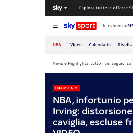
Esplora tutte le offerte S
In evidenza:
RI
NBA
Video
Calendario
Risulta
News e Highlights, tutto live: seguici su
INFORTUNIO
NBA, infortunio pe
Irving: distorsione
caviglia, escluse f
VIDEO