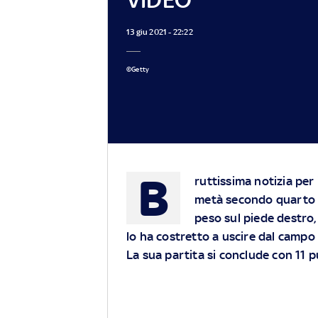
13 giu 2021 - 22:22
©Getty
B
ruttissima notizia per
metà secondo quarto di
peso sul piede destro,
lo ha costretto a uscire dal campo 
La sua partita si conclude con 11 pu