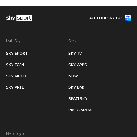
ACCEDI A SKY GO
I siti Sky:
Servizi:
SKY SPORT
SKY TV
SKY TG24
SKY APPS
SKY VIDEO
NOW
SKY ARTE
SKY BAR
SPAZI SKY
PROGRAMMI
Note legali: