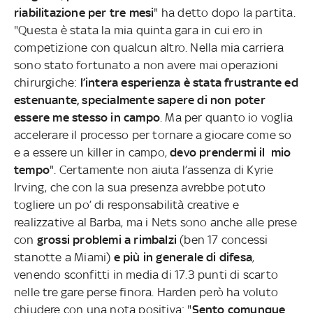
riabilitazione per tre mesi
" ha detto dopo la partita.
"Questa è stata la mia quinta gara in cui ero in
competizione con qualcun altro. Nella mia carriera
sono stato fortunato a non avere mai operazioni
chirurgiche:
l’intera esperienza è stata frustrante ed
estenuante, specialmente sapere di non poter
essere me stesso in campo
. Ma per quanto io voglia
accelerare il processo per tornare a giocare come so
e a essere un killer in campo,
devo prendermi il mio
tempo
". Certamente non aiuta l’assenza di Kyrie
Irving, che con la sua presenza avrebbe potuto
togliere un po’ di responsabilità creative e
realizzative al Barba, ma i Nets sono anche alle prese
con
grossi problemi a rimbalzi
(ben 17 concessi
stanotte a Miami)
e più in generale di difesa
,
venendo sconfitti in media di 17.3 punti di scarto
nelle tre gare perse finora. Harden però ha voluto
chiudere con una nota positiva: "
Sento comunque