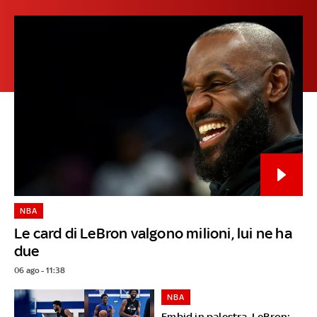
NBA
Le card di LeBron valgono milioni, lui ne ha
due
06 ago - 11:38
NBA
Embid in palestra, LeBron: