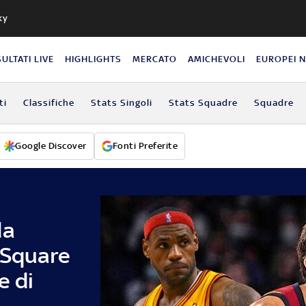
ky
SULTATI LIVE
HIGHLIGHTS
MERCATO
AMICHEVOLI
EUROPEI 
ti
Classifiche
Stats Singoli
Stats Squadre
Squadre
Google Discover
Fonti Preferite
da
 Square
e di