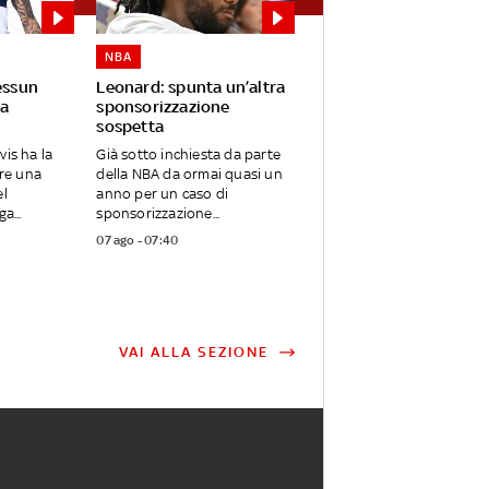
NBA
essun
Leonard: spunta un’altra
a
sponsorizzazione
sospetta
vis ha la
Già sotto inchiesta da parte
are una
della NBA da ormai quasi un
el
anno per un caso di
a...
sponsorizzazione...
07 ago - 07:40
VAI ALLA SEZIONE