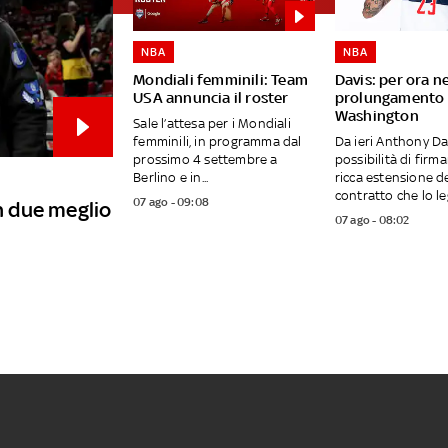
NBA
NBA
Mondiali femminili: Team
Davis: per ora n
USA annuncia il roster
prolungamento 
Washington
Sale l’attesa per i Mondiali
femminili, in programma dal
Da ieri Anthony Da
prossimo 4 settembre a
possibilità di firm
Berlino e in...
ricca estensione d
contratto che lo leg
07 ago - 09:08
in due meglio
07 ago - 08:02