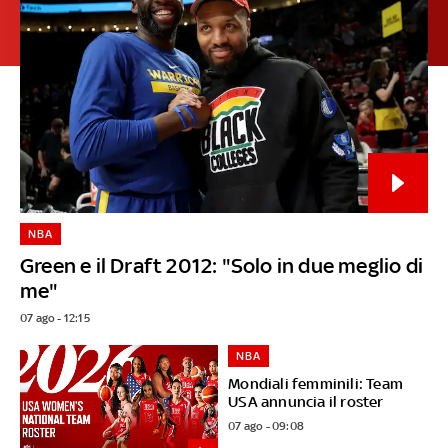
NBA
Green e il Draft 2012: "Solo in due meglio di
me"
07 ago - 12:15
NBA
Mondiali femminili: Team
USA annuncia il roster
07 ago - 09:08