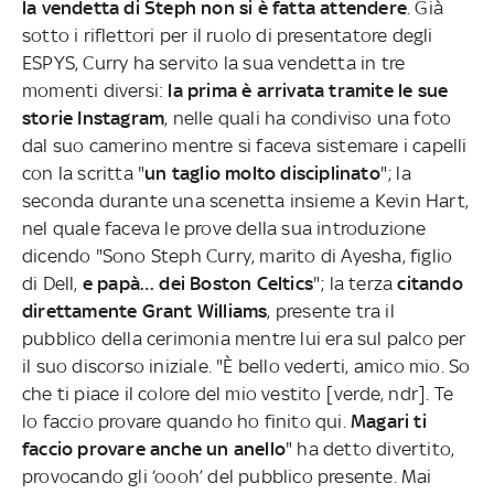
la vendetta di Steph non si è fatta attendere
. Già
sotto i riflettori per il ruolo di presentatore degli
ESPYS, Curry ha servito la sua vendetta in tre
momenti diversi:
la prima è arrivata tramite le sue
storie Instagram
, nelle quali ha condiviso una foto
dal suo camerino mentre si faceva sistemare i capelli
con la scritta "
un taglio molto disciplinato
"; la
seconda durante una scenetta insieme a Kevin Hart,
nel quale faceva le prove della sua introduzione
dicendo "Sono Steph Curry, marito di Ayesha, figlio
di Dell,
e papà… dei Boston Celtics
"; la terza
citando
direttamente Grant Williams
, presente tra il
pubblico della cerimonia mentre lui era sul palco per
il suo discorso iniziale. "È bello vederti, amico mio. So
che ti piace il colore del mio vestito [verde, ndr]. Te
lo faccio provare quando ho finito qui.
Magari ti
faccio provare anche un anello
" ha detto divertito,
provocando gli ‘oooh’ del pubblico presente. Mai