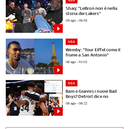
NBA
Shaq: "LeBron non è nella
storia dei Lakers"
09 ago - 06:55
NBA
Wemby: "Tour Eiffel come il
fiume a San Antonio"
08 ago - 10:03
NBA
Bam e Giannis i nuovi Bad
Boys? Detroit dice no
08 ago - 08:22