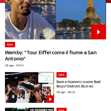
NBA
Wemby: "Tour Eiffel come il fiume a San
Antonio"
08 ago - 10:03
NBA
Bam e Giannis i nuovi Bad
Boys? Detroit dice no
08 ago - 08:22
NBA