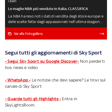
I DATI
Le maglie NBA più vendute in Italia. CLASSIFICA
La NBA ha reso noti i dati di vendita degli store europei e
delle scelte fatte dagli appassionati nell’ultima stagione:
quali sono i giocatori che più hanno conquistato
l’attenzione del pubblico europeo e italiano? Quali
Vai alla Fotogallery
franchigie riescono a intercettare maggiore interesse?
Per LeBron James è la fine di un’era, scivolata in questa
stagione senza playoff (nonostante il cambio di numero
Segui tutti gli aggiornamenti di Sky Sport
di maglia) fuori dalla top-5 sia europea che italiana.
Scopriamo insieme il dettaglio di tutte le classifiche
- Segui Sky Sport su Google Discover-
Non perderti
live, news e video
- WhatsApp -
Le notizie che devi sapere? Le trovi sul
canale di Sky Sport
- Guarda tutti gli Highlights -
Entra in
SkyLightsRoom