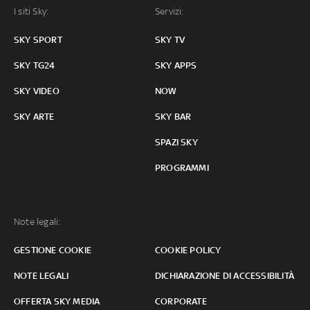
I siti Sky:
Servizi:
SKY SPORT
SKY TV
SKY TG24
SKY APPS
SKY VIDEO
NOW
SKY ARTE
SKY BAR
SPAZI SKY
PROGRAMMI
Note legali:
GESTIONE COOKIE
COOKIE POLICY
NOTE LEGALI
DICHIARAZIONE DI ACCESSIBILITÀ
OFFERTA SKY MEDIA
CORPORATE